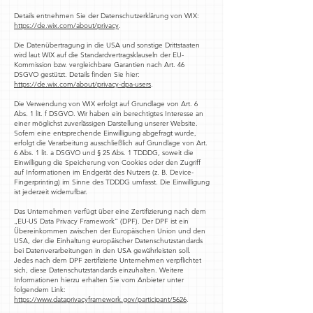
Details entnehmen Sie der Datenschutzerklärung von WIX:
https://de.wix.com/about/privacy
.
Die Datenübertragung in die USA und sonstige Drittstaaten
wird laut WIX auf die Standardvertragsklauseln der EU-
Kommission bzw. vergleichbare Garantien nach Art. 46
DSGVO gestützt. Details finden Sie hier:
https://de.wix.com/about/privacy-dpa-users
.
Die Verwendung von WIX erfolgt auf Grundlage von Art. 6
Abs. 1 lit. f DSGVO. Wir haben ein berechtigtes Interesse an
einer möglichst zuverlässigen Darstellung unserer Website.
Sofern eine entsprechende Einwilligung abgefragt wurde,
erfolgt die Verarbeitung ausschließlich auf Grundlage von Art.
6 Abs. 1 lit. a DSGVO und § 25 Abs. 1 TDDDG, soweit die
Einwilligung die Speicherung von Cookies oder den Zugriff
auf Informationen im Endgerät des Nutzers (z. B. Device-
Fingerprinting) im Sinne des TDDDG umfasst. Die Einwilligung
ist jederzeit widerrufbar.
Das Unternehmen verfügt über eine Zertifizierung nach dem
„EU-US Data Privacy Framework“ (DPF). Der DPF ist ein
Übereinkommen zwischen der Europäischen Union und den
USA, der die Einhaltung europäischer Datenschutzstandards
bei Datenverarbeitungen in den USA gewährleisten soll.
Jedes nach dem DPF zertifizierte Unternehmen verpflichtet
sich, diese Datenschutzstandards einzuhalten. Weitere
Informationen hierzu erhalten Sie vom Anbieter unter
folgendem Link:
https://www.dataprivacyframework.gov/participant/5626
.