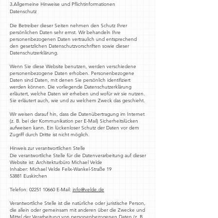
3.Allgemeine Hinweise und Pflichtinformationen
Datenschutz
Die Betreiber dieser Seiten nehmen den Schutz Ihrer
persönlichen Daten sehr ernst. Wir behandeln Ihre
personenbezogenen Daten vertraulich und entsprechend
den gesetzlichen Datenschutzvorschriften sowie dieser
Datenschutzerklärung.
Wenn Sie diese Website benutzen, werden verschiedene
personenbezogene Daten erhoben. Personenbezogene
Daten sind Daten, mit denen Sie persönlich identifiziert
werden können. Die vorliegende Datenschutzerklärung
erläutert, welche Daten wir erheben und wofür wir sie nutzen.
Sie erläutert auch, wie und zu welchem Zweck das geschieht.
Wir weisen darauf hin, dass die Datenübertragung im Internet
(z. B. bei der Kommunikation per E-Mail) Sicherheitslücken
aufweisen kann. Ein lückenloser Schutz der Daten vor dem
Zugriff durch Dritte ist nicht möglich.
Hinweis zur verantwortlichen Stelle
Die verantwortliche Stelle für die Datenverarbeitung auf dieser
Website ist: Architekturbüro Michael Velde
Inhaber: Michael Velde Felix-Wankel-Straße 19
53881 Euskirchen
Telefon:
02251 10660
E-Mail:
info@velde.de
Verantwortliche Stelle ist die natürliche oder juristische Person,
die allein oder gemeinsam mit anderen über die Zwecke und
Mittel der Verarbeitung von personenbezogenen Daten (z. B.