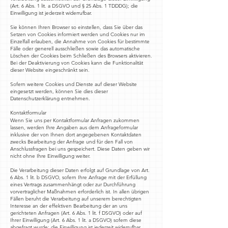
(Art. 6 Abs. 1 lit. a DSGVO und § 25 Abs. 1 TDDDG); die
Einwilligung ist jederzeit widerrufbar.
Sie können Ihren Browser so einstellen, dass Sie über das
Setzen von Cookies informiert werden und Cookies nur im
Einzelfall erlauben, die Annahme von Cookies für bestimmte
Fälle oder generell ausschließen sowie das automatische
Löschen der Cookies beim Schließen des Browsers aktivieren.
Bei der Deaktivierung von Cookies kann die Funktionalität
dieser Website eingeschränkt sein.
Sofern weitere Cookies und Dienste auf dieser Website
eingesetzt werden, können Sie dies dieser
Datenschutzerklärung entnehmen.
Kontaktformular
Wenn Sie uns per Kontaktformular Anfragen zukommen
lassen, werden Ihre Angaben aus dem Anfrageformular
inklusive der von Ihnen dort angegebenen Kontaktdaten
zwecks Bearbeitung der Anfrage und für den Fall von
Anschlussfragen bei uns gespeichert. Diese Daten geben wir
nicht ohne Ihre Einwilligung weiter.
Die Verarbeitung dieser Daten erfolgt auf Grundlage von Art.
6 Abs. 1 lit. b DSGVO, sofern Ihre Anfrage mit der Erfüllung
eines Vertrags zusammenhängt oder zur Durchführung
vorvertraglicher Maßnahmen erforderlich ist. In allen übrigen
Fällen beruht die Verarbeitung auf unserem berechtigten
Interesse an der effektiven Bearbeitung der an uns
gerichteten Anfragen (Art. 6 Abs. 1 lit. f DSGVO) oder auf
Ihrer Einwilligung (Art. 6 Abs. 1 lit. a DSGVO) sofern diese
abgefragt wurde; die Einwilligung ist jederzeit widerrufbar.