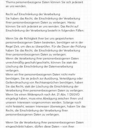
Thema personenbezogene Daten können Sie sich jederzeit
an uns wenden.
Recht auf Einschränkung der Verarbeitung
Sie haben das Recht, die Einschränkung der Verarbeitung
Ihrer personenbezogenen Daten zu verlangen. Hierzu
können Sie sich jederzeit an uns wenden. Das Recht auf
Einschränkung der Verarbeitung besteht in folgenden Fällen:
Wenn Sie die Richtigkeit Ihrer bei uns gespeicherten
personenbezogenen Daten bestreiten, benötigen wir in der
Regel Zeit, um dies zu überprüfen. Für die Dauer der Prüfung
haben Sie das Recht, die Einschränkung der Verarbeitung
Ihrer personenbezogenen Daten zu verlangen.
Wenn die Verarbeitung Ihrer personenbezogenen Daten
unrechtmäßig geschah/geschieht, können Sie statt der
Löschung die Einschränkung der Datenverarbeitung
verlangen.
Wenn wir Ihre personenbezogenen Daten nicht mehr
benötigen, Sie sie jedoch zur Ausübung, Verteidigung oder
Geltendmachung von Rechtsansprüchen benötigen, haben
Sie das Recht, statt der Löschung die Einschränkung der
Verarbeitung Ihrer personenbezogenen Daten zu verlangen.
Wenn Sie einen Widerspruch nach Art. 21 Abs. 1 DSGVO
eingelegt haben, muss eine Abwägung zwischen Ihren und
unseren Interessen vorgenommen werden. Solange noch
nicht feststeht, wessen Interessen überwiegen, haben Sie das
Recht, die Einschränkung der Verarbeitung Ihrer
personenbezogenen Daten zu verlangen.
Wenn Sie die Verarbeitung Ihrer personenbezogenen Daten
eingeschränkt haben, dürfen diese Daten – von ihrer