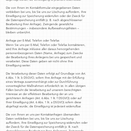
Die von Ihnen im Kontaktformular eingegebenen Daten
verbleiben bei uns, bis Sie uns zur Löschung auffordern, Ihre
Einwilligung zur Speicherung widerrufen oder der Zweck für
die Datenspeicherung entfällt (z. B. nach abgeschlossener
Bearbeitung Ihrer Anfrage). Zwingende gesetzliche
Bestimmungen – insbesondere Aufbewahrungsfristen –
bleiben unberührt.
Anfrage per E-Mail, Telefon oder Telefax
Wenn Sie uns per E-Mail, Telefon oder Telefax kontaktieren,
wird Ihre Anfrage inklusive aller daraus hervorgehenden
personenbezogenen Daten (Name, Anfrage) zum Zwecke
der Bearbeitung Ihres Anliegens bei uns gespeichert und
verarbeitet. Diese Daten geben wir nicht ohne Ihre
Einwilligung weiter.
Die Verarbeitung dieser Daten erfolgt auf Grundlage von Art.
6 Abs. 1 lit. b DSGVO, sofern Ihre Anfrage mit der Erfüllung
eines Vertrags zusammenhängt oder zur Durchführung
vorvertraglicher Maßnahmen erforderlich ist. In allen übrigen
Fällen beruht die Verarbeitung auf unserem berechtigten
Interesse an der effektiven Bearbeitung der an uns
gerichteten Anfragen (Art. 6 Abs. 1 lit. f DSGVO) oder auf
Ihrer Einwilligung (Art. 6 Abs. 1 lit. a DSGVO) sofern diese
abgefragt wurde; die Einwilligung ist jederzeit widerrufbar.
Die von Ihnen an uns per Kontaktanfragen übersandten
Daten verbleiben bei uns, bis Sie uns zur Löschung
auffordern, Ihre Einwilligung zur Speicherung widerrufen oder
der Zweck für die Datenspeicherung entfällt (z. B. nach
abgeschlossener Bearbeitung Ihres Anliegens). Zwingende