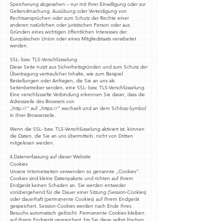
Speicherung abgesehen – nur mit Ihrer Einwilligung oder zur
Geltendmachung, Ausübung oder Verteidigung von
Rechtsansprüchen oder zum Schutz der Rechte einer
anderen natürlichen oder juristischen Person oder aus
Gründen eines wichtigen öffentlichen Interesses der
Europäischen Union oder eines Mitgliedstaats verarbeitet
werden.
SSL- bzw. TLS-Verschlüsselung
Diese Seite nutzt aus Sicherheitsgründen und zum Schutz der
Übertragung vertraulicher Inhalte, wie zum Beispiel
Bestellungen oder Anfragen, die Sie an uns als
Seitenbetreiber senden, eine SSL- bzw. TLS-Verschlüsselung.
Eine verschlüsselte Verbindung erkennen Sie daran, dass die
Adresszeile des Browsers von
„http://“ auf „https://“ wechselt und an dem Schloss-Symbol
in Ihrer Browserzeile.
Wenn die SSL- bzw. TLS-Verschlüsselung aktiviert ist, können
die Daten, die Sie an uns übermitteln, nicht von Dritten
mitgelesen werden.
4.Datenerfassung auf dieser Website
Cookies
Unsere Internetseiten verwenden so genannte „Cookies“.
Cookies sind kleine Datenpakete und richten auf Ihrem
Endgerät keinen Schaden an. Sie werden entweder
vorübergehend für die Dauer einer Sitzung (Session-Cookies)
oder dauerhaft (permanente Cookies) auf Ihrem Endgerät
gespeichert. Session-Cookies werden nach Ende Ihres
Besuchs automatisch gelöscht. Permanente Cookies bleiben
auf Ihrem Endgerät gespeichert, bis Sie diese selbst löschen