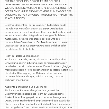
FÜR DAS PROFILING, SOWEIT ES MIT SOLCHER
DIREKTWERBUNG IN VERBINDUNG STEHT. WENN SIE
WIDERSPRECHEN, WERDEN IHRE PERSONENBEZOGENEN
DATEN ANSCHLIESSEND NICHT MEHR ZUM ZWECKE DER
DIREKTWERBUNG VERWENDET (WIDERSPRUCH NACH ART.
21 ABS. 2 DSGVO).
Beschwerderecht bei der zuständigen Aufsichtsbehörde
Im Falle von Verstößen gegen die DSGVO steht den
Betroffenen ein Beschwerderecht bei einer Aufsichtsbehörde,
insbesondere in dem Mitgliedstaat ihres gewöhnlichen
Aufenthalts, ihres Arbeitsplatzes oder des Orts des
mutmaßlichen Verstoßes zu. Das Beschwerderecht besteht
unbeschadet anderweitiger verwaltungsrechtlicher oder
gerichtlicher Rechtsbehelfe.
Recht auf Datenübertragbarkeit
Sie haben das Recht, Daten, die wir auf Grundlage Ihrer
Einwilligung oder in Erfüllung eines Vertrags automatisiert
verarbeiten, an sich oder an einen Dritten in einem gängigen,
maschinenlesbaren Format aushändigen zu lassen. Sofern Sie
die direkte Übertragung der Daten an einen anderen
Verantwortlichen verlangen, erfolgt dies nur, soweit es
technisch machbar ist.
Auskunft, Berichtigung und Löschung
Sie haben im Rahmen der geltenden gesetzlichen
Bestimmungen jederzeit das Recht auf unentgeltliche
Auskunft über Ihre gespeicherten personenbezogenen
Daten, deren Herkunft und Empfänger und den Zweck der
Datenverarbeitung und ggf. ein Recht auf Berichtigung oder
Löschung dieser Daten. Hierzu sowie zu weiteren Fragen zum