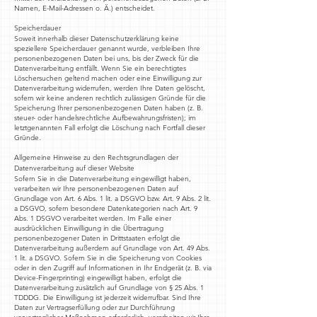
Namen, E-Mail-Adressen o. Ä.) entscheidet.
Speicherdauer
Soweit innerhalb dieser Datenschutzerklärung keine
speziellere Speicherdauer genannt wurde, verbleiben Ihre
personenbezogenen Daten bei uns, bis der Zweck für die
Datenverarbeitung entfällt. Wenn Sie ein berechtigtes
Löschersuchen geltend machen oder eine Einwilligung zur
Datenverarbeitung widerrufen, werden Ihre Daten gelöscht,
sofern wir keine anderen rechtlich zulässigen Gründe für die
Speicherung Ihrer personenbezogenen Daten haben (z. B.
steuer- oder handelsrechtliche Aufbewahrungsfristen); im
letztgenannten Fall erfolgt die Löschung nach Fortfall dieser
Gründe.
Allgemeine Hinweise zu den Rechtsgrundlagen der
Datenverarbeitung auf dieser Website
Sofern Sie in die Datenverarbeitung eingewilligt haben,
verarbeiten wir Ihre personenbezogenen Daten auf
Grundlage von Art. 6 Abs. 1 lit. a DSGVO bzw. Art. 9 Abs. 2 lit.
a DSGVO, sofern besondere Datenkategorien nach Art. 9
Abs. 1 DSGVO verarbeitet werden. Im Falle einer
ausdrücklichen Einwilligung in die Übertragung
personenbezogener Daten in Drittstaaten erfolgt die
Datenverarbeitung außerdem auf Grundlage von Art. 49 Abs.
1 lit. a DSGVO. Sofern Sie in die Speicherung von Cookies
oder in den Zugriff auf Informationen in Ihr Endgerät (z. B. via
Device-Fingerprinting) eingewilligt haben, erfolgt die
Datenverarbeitung zusätzlich auf Grundlage von § 25 Abs. 1
TDDDG. Die Einwilligung ist jederzeit widerrufbar. Sind Ihre
Daten zur Vertragserfüllung oder zur Durchführung