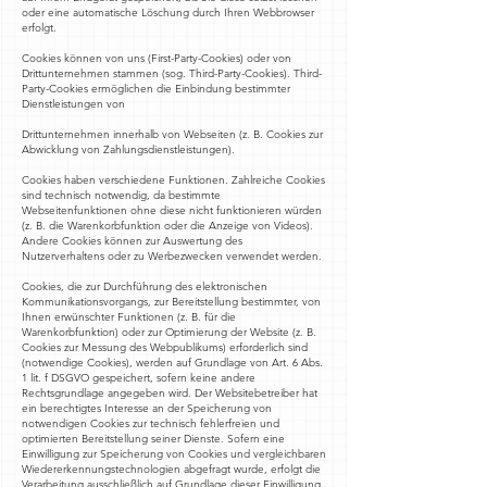
oder eine automatische Löschung durch Ihren Webbrowser
erfolgt.
Cookies können von uns (First-Party-Cookies) oder von
Drittunternehmen stammen (sog. Third-Party-Cookies). Third-
Party-Cookies ermöglichen die Einbindung bestimmter
Dienstleistungen von
Drittunternehmen innerhalb von Webseiten (z. B. Cookies zur
Abwicklung von Zahlungsdienstleistungen).
Cookies haben verschiedene Funktionen. Zahlreiche Cookies
sind technisch notwendig, da bestimmte
Webseitenfunktionen ohne diese nicht funktionieren würden
(z. B. die Warenkorbfunktion oder die Anzeige von Videos).
Andere Cookies können zur Auswertung des
Nutzerverhaltens oder zu Werbezwecken verwendet werden.
Cookies, die zur Durchführung des elektronischen
Kommunikationsvorgangs, zur Bereitstellung bestimmter, von
Ihnen erwünschter Funktionen (z. B. für die
Warenkorbfunktion) oder zur Optimierung der Website (z. B.
Cookies zur Messung des Webpublikums) erforderlich sind
(notwendige Cookies), werden auf Grundlage von Art. 6 Abs.
1 lit. f DSGVO gespeichert, sofern keine andere
Rechtsgrundlage angegeben wird. Der Websitebetreiber hat
ein berechtigtes Interesse an der Speicherung von
notwendigen Cookies zur technisch fehlerfreien und
optimierten Bereitstellung seiner Dienste. Sofern eine
Einwilligung zur Speicherung von Cookies und vergleichbaren
Wiedererkennungstechnologien abgefragt wurde, erfolgt die
Verarbeitung ausschließlich auf Grundlage dieser Einwilligung