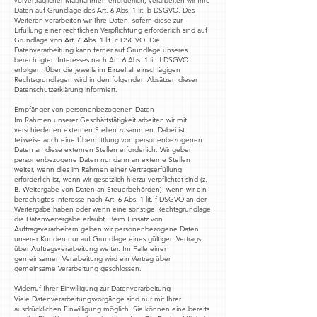
vorvertraglicher Maßnahmen erforderlich, verarbeiten wir Ihre
Daten auf Grundlage des Art. 6 Abs. 1 lit. b DSGVO. Des
Weiteren verarbeiten wir Ihre Daten, sofern diese zur
Erfüllung einer rechtlichen Verpflichtung erforderlich sind auf
Grundlage von Art. 6 Abs. 1 lit. c DSGVO. Die
Datenverarbeitung kann ferner auf Grundlage unseres
berechtigten Interesses nach Art. 6 Abs. 1 lit. f DSGVO
erfolgen. Über die jeweils im Einzelfall einschlägigen
Rechtsgrundlagen wird in den folgenden Absätzen dieser
Datenschutzerklärung informiert.
Empfänger von personenbezogenen Daten
Im Rahmen unserer Geschäftstätigkeit arbeiten wir mit
verschiedenen externen Stellen zusammen. Dabei ist
teilweise auch eine Übermittlung von personenbezogenen
Daten an diese externen Stellen erforderlich. Wir geben
personenbezogene Daten nur dann an externe Stellen
weiter, wenn dies im Rahmen einer Vertragserfüllung
erforderlich ist, wenn wir gesetzlich hierzu verpflichtet sind (z.
B. Weitergabe von Daten an Steuerbehörden), wenn wir ein
berechtigtes Interesse nach Art. 6 Abs. 1 lit. f DSGVO an der
Weitergabe haben oder wenn eine sonstige Rechtsgrundlage
die Datenweitergabe erlaubt. Beim Einsatz von
Auftragsverarbeitern geben wir personenbezogene Daten
unserer Kunden nur auf Grundlage eines gültigen Vertrags
über Auftragsverarbeitung weiter. Im Falle einer
gemeinsamen Verarbeitung wird ein Vertrag über
gemeinsame Verarbeitung geschlossen.
Widerruf Ihrer Einwilligung zur Datenverarbeitung
Viele Datenverarbeitungsvorgänge sind nur mit Ihrer
ausdrücklichen Einwilligung möglich. Sie können eine bereits