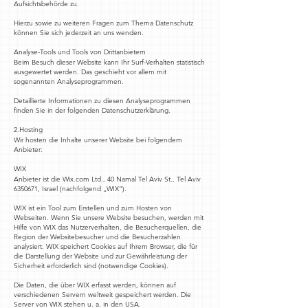
Aufsichtsbehörde zu.
Hierzu sowie zu weiteren Fragen zum Thema Datenschutz
können Sie sich jederzeit an uns wenden.
Analyse-Tools und Tools von Drittanbietern
Beim Besuch dieser Website kann Ihr Surf-Verhalten statistisch
ausgewertet werden. Das geschieht vor allem mit
sogenannten Analyseprogrammen.
Detaillierte Informationen zu diesen Analyseprogrammen
finden Sie in der folgenden Datenschutzerklärung.
2.Hosting
Wir hosten die Inhalte unserer Website bei folgendem
Anbieter:
WIX
Anbieter ist die Wix.com Ltd., 40 Namal Tel Aviv St., Tel Aviv
6350671
, Israel (nachfolgend „WIX“).
WIX ist ein Tool zum Erstellen und zum Hosten von
Webseiten. Wenn Sie unsere Website besuchen, werden mit
Hilfe von WIX das Nutzerverhalten, die Besucherquellen, die
Region der Websitebesucher und die Besucherzahlen
analysiert. WIX speichert Cookies auf Ihrem Browser, die für
die Darstellung der Website und zur Gewährleistung der
Sicherheit erforderlich sind (notwendige Cookies).
Die Daten, die über WIX erfasst werden, können auf
verschiedenen Servern weltweit gespeichert werden. Die
Server von WIX stehen u. a. in den USA.