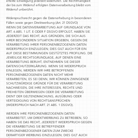
erteilte Einwilligung jederzeit widerrufen. Die Rechtmäßigkeit
der bis zum Widerruf erfolgten Datenverarbeitung bleibt vom
Widerruf unberührt.
Widerspruchsrecht gegen die Datenerhebung in besonderen
Fällen sowie gegen Direktwerbung (Art. 21 DSGVO)
WENN DIE DATENVERARBEITUNG AUF GRUNDLAGE VON
ART. 6 ABS. 1 LIT. E ODER F DSGVO ERFOLGT, HABEN SIE
JEDERZEIT DAS RECHT, AUS GRÜNDEN, DIE SICH AUS
IHRER BESONDEREN SITUATION ERGEBEN, GEGEN DIE
VERARBEITUNG IHRER PERSONENBEZOGENEN DATEN
WIDERSPRUCH EINZULEGEN; DIES GILT AUCH FÜR EIN
AUF DIESE BESTIMMUNGEN GESTÜTZTES PROFILING. DIE
JEWEILIGE RECHTSGRUNDLAGE, AUF DENEN EINE
VERARBEITUNG BERUHT, ENTNEHMEN SIE DIESER
DATENSCHUTZERKLÄRUNG. WENN SIE WIDERSPRUCH
EINLEGEN, WERDEN WIR IHRE BETROFFENEN
PERSONENBEZOGENEN DATEN NICHT MEHR
VERARBEITEN, ES SEI DENN, WIR KÖNNEN ZWINGENDE
SCHUTZWÜRDIGE GRÜNDE FÜR DIE VERARBEITUNG
NACHWEISEN, DIE IHRE INTERESSEN, RECHTE UND
FREIHEITEN ÜBERWIEGEN ODER DIE VERARBEITUNG
DIENT DER GELTENDMACHUNG, AUSÜBUNG ODER
VERTEIDIGUNG VON RECHTSANSPRÜCHEN
(WIDERSPRUCH NACH ART. 21 ABS. 1 DSGVO).
WERDEN IHRE PERSONENBEZOGENEN DATEN
VERARBEITET, UM DIREKTWERBUNG ZU BETREIBEN, SO
HABEN SIE DAS RECHT, JEDERZEIT WIDERSPRUCH GEGEN
DIE VERARBEITUNG SIE BETREFFENDER
PERSONENBEZOGENER DATEN ZUM ZWECKE
DERARTIGER WERBUNG EINZULEGEN; DIES GILT AUCH