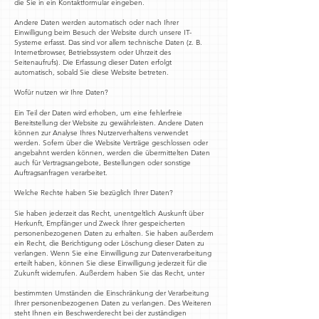
die Sie in ein Kontaktformular eingeben.
Andere Daten werden automatisch oder nach Ihrer
Einwilligung beim Besuch der Website durch unsere IT-
Systeme erfasst. Das sind vor allem technische Daten (z. B.
Internetbrowser, Betriebssystem oder Uhrzeit des
Seitenaufrufs). Die Erfassung dieser Daten erfolgt
automatisch, sobald Sie diese Website betreten.
Wofür nutzen wir Ihre Daten?
Ein Teil der Daten wird erhoben, um eine fehlerfreie
Bereitstellung der Website zu gewährleisten. Andere Daten
können zur Analyse Ihres Nutzerverhaltens verwendet
werden. Sofern über die Website Verträge geschlossen oder
angebahnt werden können, werden die übermittelten Daten
auch für Vertragsangebote, Bestellungen oder sonstige
Auftragsanfragen verarbeitet.
Welche Rechte haben Sie bezüglich Ihrer Daten?
Sie haben jederzeit das Recht, unentgeltlich Auskunft über
Herkunft, Empfänger und Zweck Ihrer gespeicherten
personenbezogenen Daten zu erhalten. Sie haben außerdem
ein Recht, die Berichtigung oder Löschung dieser Daten zu
verlangen. Wenn Sie eine Einwilligung zur Datenverarbeitung
erteilt haben, können Sie diese Einwilligung jederzeit für die
Zukunft widerrufen. Außerdem haben Sie das Recht, unter
bestimmten Umständen die Einschränkung der Verarbeitung
Ihrer personenbezogenen Daten zu verlangen. Des Weiteren
steht Ihnen ein Beschwerderecht bei der zuständigen